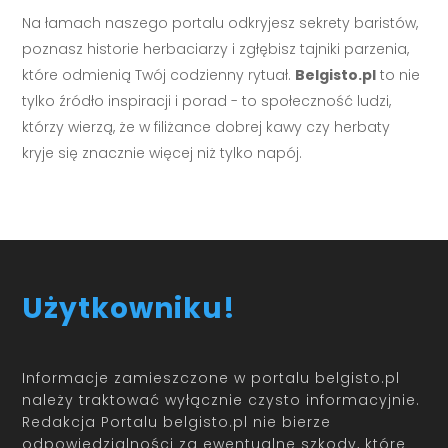
Na łamach naszego portalu odkryjesz sekrety baristów,
poznasz historie herbaciarzy i zgłębisz tajniki parzenia,
które odmienią Twój codzienny rytuał.
Belgisto.pl
to nie
tylko źródło inspiracji i porad - to społeczność ludzi,
którzy wierzą, że w filiżance dobrej kawy czy herbaty
kryje się znacznie więcej niż tylko napój.
Użytkowniku!
Informacje zamieszczone w portalu belgisto.pl
należy traktować wyłącznie czysto informacyjnie.
Redakcja Portalu belgisto.pl nie bierze
odpowiedzialności za ewentualne szkody, które