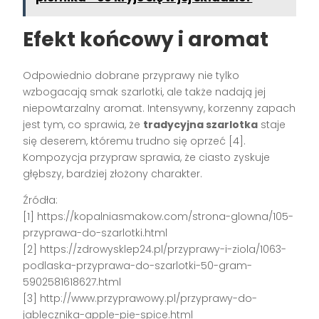
Efekt końcowy i aromat
Odpowiednio dobrane przyprawy nie tylko
wzbogacają smak szarlotki, ale także nadają jej
niepowtarzalny aromat. Intensywny, korzenny zapach
jest tym, co sprawia, że
tradycyjna szarlotka
staje
się deserem, któremu trudno się oprzeć [4].
Kompozycja przypraw sprawia, że ciasto zyskuje
głębszy, bardziej złożony charakter.
Źródła:
[1] https://kopalniasmakow.com/strona-glowna/105-
przyprawa-do-szarlotki.html
[2] https://zdrowysklep24.pl/przyprawy-i-ziola/1063-
podlaska-przyprawa-do-szarlotki-50-gram-
5902581618627.html
[3] http://www.przyprawowy.pl/przyprawy-do-
jablecznika-apple-pie-spice.html