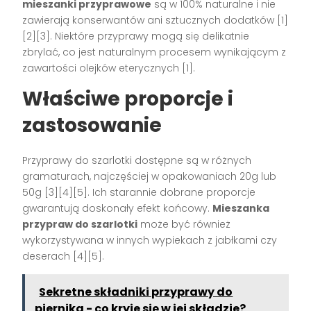
mieszanki przyprawowe
są w 100% naturalne i nie
zawierają konserwantów ani sztucznych dodatków [1]
[2][3]. Niektóre przyprawy mogą się delikatnie
zbrylać, co jest naturalnym procesem wynikającym z
zawartości olejków eterycznych [1].
Właściwe proporcje i
zastosowanie
Przyprawy do szarlotki dostępne są w różnych
gramaturach, najczęściej w opakowaniach 20g lub
50g [3][4][5]. Ich starannie dobrane proporcje
gwarantują doskonały efekt końcowy.
Mieszanka
przypraw do szarlotki
może być również
wykorzystywana w innych wypiekach z jabłkami czy
deserach [4][5].
Sekretne składniki przyprawy do
piernika - co kryje się w jej składzie?