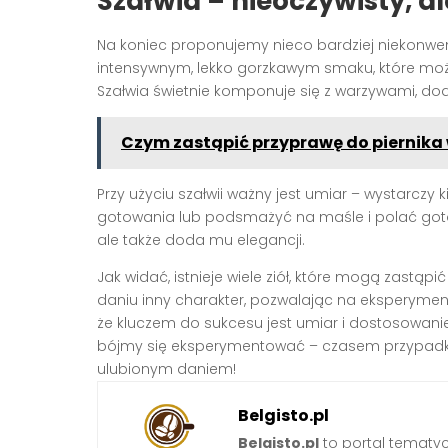
Szałwia – nieoczywisty, a
Na koniec proponujemy nieco bardziej niekonwe
intensywnym, lekko gorzkawym smaku, które moż
Szałwia świetnie komponuje się z warzywami, dod
Czym zastąpić przyprawę do piernik
Przy użyciu szałwii ważny jest umiar – wystarczy k
gotowania lub podsmażyć na maśle i polać gotow
ale także doda mu elegancji.
Jak widać, istnieje wiele ziół, które mogą zastą
daniu inny charakter, pozwalając na eksperyme
że kluczem do sukcesu jest umiar i dostosowanie
bójmy się eksperymentować – czasem przypad
ulubionym daniem!
Belgisto.pl
Belgisto.pl
to portal tematy