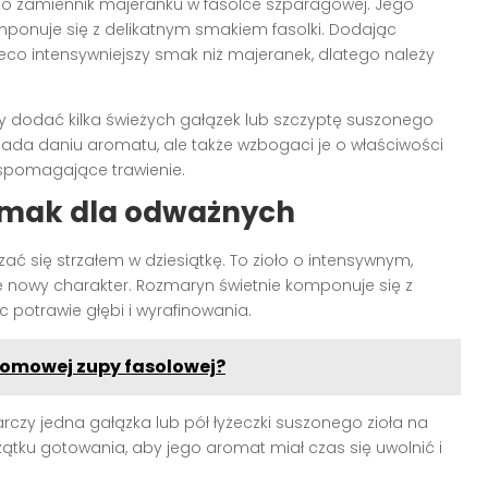
 jako zamiennik majeranku w fasolce szparagowej. Jego
mponuje się z delikatnym smakiem fasolki. Dodając
eco intensywniejszy smak niż majeranek, dlatego należy
y dodać kilka świeżych gałązek lub szczyptę suszonego
o nada daniu aromatu, ale także wzbogaci je o właściwości
 wspomagające trawienie.
smak dla odważnych
ć się strzałem w dziesiątkę. To zioło o intensywnym,
 nowy charakter. Rozmaryn świetnie komponuje się z
potrawie głębi i wyrafinowania.
 domowej zupy fasolowej?
czy jedna gałązka lub pół łyżeczki suszonego zioła na
zątku gotowania, aby jego aromat miał czas się uwolnić i