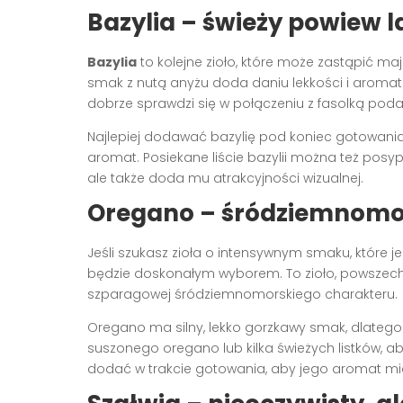
Bazylia – świeży powiew l
Bazylia
to kolejne zioło, które może zastąpić maj
smak z nutą anyżu doda daniu lekkości i aromatu 
dobrze sprawdzi się w połączeniu z fasolką pod
Najlepiej dodawać bazylię pod koniec gotowania
aromat. Posiekane liście bazylii można też posy
ale także doda mu atrakcyjności wizualnej.
Oregano – śródziemnomo
Jeśli szukasz zioła o intensywnym smaku, które
będzie doskonałym wyborem. To zioło, powszechni
szparagowej śródziemnomorskiego charakteru.
Oregano ma silny, lekko gorzkawy smak, dlatego 
suszonego oregano lub kilka świeżych listków, 
dodać w trakcie gotowania, aby jego aromat miał