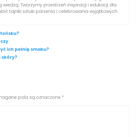
 wiedzą. Tworzymy przestrzeń inspiracji i edukacji dla
ębić tajniki sztuki parzenia i celebrowania wyjątkowych
etońsku?
ńczy
yć ich pełnię smaku?
n skóry?
agane pola są oznaczone
*