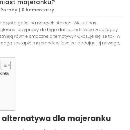
amiast majeranku?
|
Porady
|
0 komentarzy
 często gości na naszych stołach. Wielu z nas
głównej przyprawy do tego dania. Jednak co zrobić, gdy
nieją równie smaczne alternatywy? Okazuje się, że tak! W
e mogą zastąpić majeranek w fasolce, dodając jej nowego,
ranku
 alternatywa dla majeranku