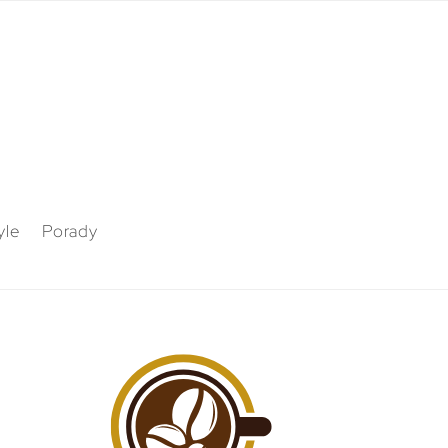
yle
Porady