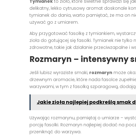
Tymianek
to zioło, które świetnie sprawdzi się
delikatny, lekko cytrusowy aromat doskonale ko
tymianek do dania, warto pamiętać, że ma on ni
używać go z umiarem.
Aby przygotować fasolkę z tymiankiem, wystarcz
zioła do gotującej się fasolki. Tymianek nie tylk
zdrowotne, takie jak działanie przeciwzapalne i
Rozmaryn – intensywny 
Jeśli lubisz wyraziste smaki,
rozmaryn
może okaza
drzewnym aromacie, które nada fasolce zupełnie
warzywami, w tym z fasolką szparagową, dodając 
Jakie zioła najlepiej podkreślą smak
Używając rozmarynu, pamiętaj o umiarze – wystar
porcję fasolki. Rozmaryn najlepiej dodać na poc
przeniknąć do warzywa.