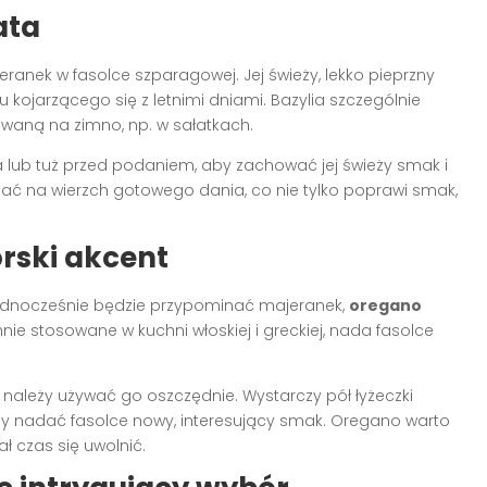
ata
eranek w fasolce szparagowej. Jej świeży, lekko pieprzny
kojarzącego się z letnimi dniami. Bazylia szczególnie
awaną na zimno, np. w sałatkach.
 lub tuż przed podaniem, aby zachować jej świeży smak i
pać na wierzch gotowego dania, co nie tylko poprawi smak,
rski akcent
 jednocześnie będzie przypominać majeranek,
oregano
e stosowane w kuchni włoskiej i greckiej, nada fasolce
należy używać go oszczędnie. Wystarczy pół łyżeczki
aby nadać fasolce nowy, interesujący smak. Oregano warto
 czas się uwolnić.