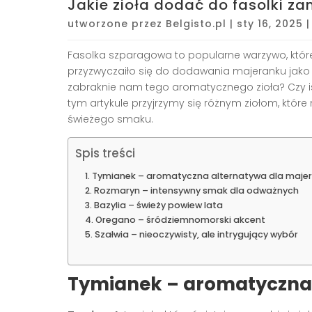
Jakie zioła dodać do fasolki z
utworzone przez
Belgisto.pl
|
sty 16, 2025
Fasolka szparagowa to popularne warzywo, które
przyzwyczaiło się do dodawania majeranku jako 
zabraknie nam tego aromatycznego zioła? Czy ist
tym artykule przyjrzymy się różnym ziołom, któr
świeżego smaku.
Spis treści
Tymianek – aromatyczna alternatywa dla maje
Rozmaryn – intensywny smak dla odważnych
Bazylia – świeży powiew lata
Oregano – śródziemnomorski akcent
Szałwia – nieoczywisty, ale intrygujący wybór
Tymianek – aromatyczna