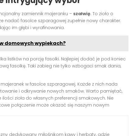
le intrygujący wybór
ncjonalny zamiennik majeranku –
szałwię
. To zioło o
e nadać fasolce szparagowej zupełnie nowy charakter.
ając im głębi i wyrafinowania.
a w domowych wypiekach?
ilka listków na porcję fasolki. Najlepiej dodać je pod koniec
ą fasolkę. Taki zabieg nie tylko wzbogaci smak dania,
pić majeranek w fasolce szparagowej. Każde z nich nada
ntowanie i odkrywanie nowych smaków. Warto pamiętać,
 ilości zioła do własnych preferencji smakowych. Nie
kowe połączenie może okazać się naszym nowym
czny dedykowany miłośnikom kawy i herbaty, gdzie