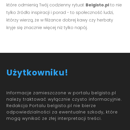
które odmienią Twój codzienny rytuał.
Belgisto.pl
to nie
tylko źródło inspiracji i porad - to społeczność ludzi,
którzy wierzą, że w filiżance dobrej kawy czy herbaty
kryje się znacznie więcej niż tylko napój.
Użytkowniku!
Informacje zamieszczone w portalu belgisto.pl
należy traktować wyłącznie czysto informacyjnie.
Redakcja Portalu belgisto.pl nie bierze
odpowiedzialności za ewentualne szkody, które
mogą wynikać ze złej interpretacji treści.