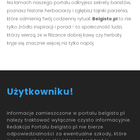
Na łamach naszego portalu odkryjesz sekrety baristów,
poznasz historie herbaciarzy i zgłębisz tajniki parzenia,
które odmienią Twój codzienny rytuał.
Belgisto.pl
to nie
tylko źródło inspiracji i porad - to społeczność ludzi,
którzy wierzą, że w filiżance dobrej kawy czy herbaty
kryje się znacznie więcej niż tylko napój.
Użytkowniku!
Informacje zamieszczone w portalu belgisto.pl
należy traktować wyłącznie czysto informacyjnie.
Redakcja Portalu belgisto.pl nie bierze
odpowiedzialności za ewentualne szkody, które