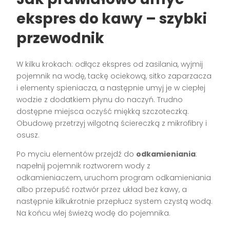
ekspres do kawy
– szybki
przewodnik
W kilku krokach: odłącz ekspres od zasilania, wyjmij
pojemnik na wodę, tackę ociekową, sitko zaparzacza
i elementy spieniacza, a następnie umyj je w ciepłej
wodzie z dodatkiem płynu do naczyń. Trudno
dostępne miejsca oczyść miękką szczoteczką.
Obudowę przetrzyj wilgotną ściereczką z mikrofibry i
osusz.
Po myciu elementów przejdź do
odkamieniania
:
napełnij pojemnik roztworem wody z
odkamieniaczem, uruchom program odkamieniania
albo przepuść roztwór przez układ bez kawy, a
następnie kilkukrotnie przepłucz system czystą wodą.
Na końcu wlej świeżą wodę do pojemnika.